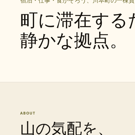
宿泊・仕事・食がそろう、川本町の一棟貸
町に滞在する
静かな拠点。
ABOUT
山の気配を、