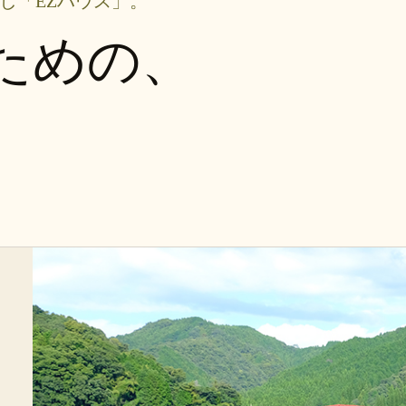
し「EZハウス」。
ための、