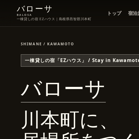
バローサ
トップ
宿泊
BALOSA
一棟貸しの宿 EZハウス
｜島根県邑智郡川本町
SHIMANE / KAWAMOTO
一棟貸しの宿「EZハウス」 / Stay in Kawamot
バローサ
川本町に、